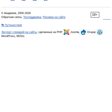
© Академик, 2000-2026
18+
Обратная связь:
Техподдержка
,
Реклама на сайте
👣 Путешествия
Экспорт словарей на сайты
, сделанные на PHP,
Joomla,
Drupal,
WordPress, MODx.