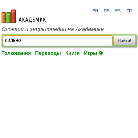
EN
DE
ES
FR
academic.ru
Словари и энциклопедии на Академике
Найти!
Толкования
Переводы
Книги
Игры ⚽