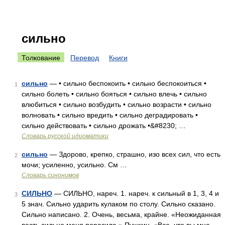
сильно
Толкование
Перевод
Книги
сильно
— • сильно беспокоить • сильно беспокоиться •
1
сильно болеть • сильно бояться • сильно влечь • сильно
влюбиться • сильно возбудить • сильно возрасти • сильно
волновать • сильно вредить • сильно деградировать •
сильно действовать • сильно дрожать •&#8230; …
Словарь русской идиоматики
сильно
— Здорово, крепко, страшно, изо всех сил, что есть
2
мочи; усиленно, усильно. См …
Словарь синонимов
СИЛЬНО
— СИЛЬНО, нареч. 1. нареч. к сильный в 1, 3, 4 и
3
5 знач. Сильно ударить кулаком по столу. Сильно сказано.
Сильно написано. 2. Очень, весьма, крайне. «Неожиданная