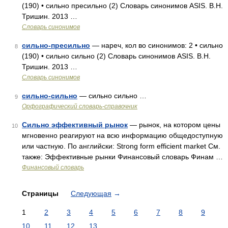
(190) • сильно пресильно (2) Словарь синонимов ASIS. В.Н.
Тришин. 2013 …
Словарь синонимов
сильно-пресильно
— нареч, кол во синонимов: 2 • сильно
8
(190) • сильно сильно (2) Словарь синонимов ASIS. В.Н.
Тришин. 2013 …
Словарь синонимов
сильно-сильно
— сильно сильно …
9
Орфографический словарь-справочник
Сильно эффективный рынок
— рынок, на котором цены
10
мгновенно реагируют на всю информацию общедоступную
или частную. По английски: Strong form efficient market См.
также: Эффективные рынки Финансовый словарь Финам …
Финансовый словарь
Страницы
Следующая
→
1
2
3
4
5
6
7
8
9
10
11
12
13